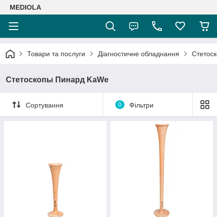
MEDIOLA
Товари та послуги
Діагностичне обладнання
Стетос
Стетоскопы Пинард KaWe
Сортування
0
Фільтри