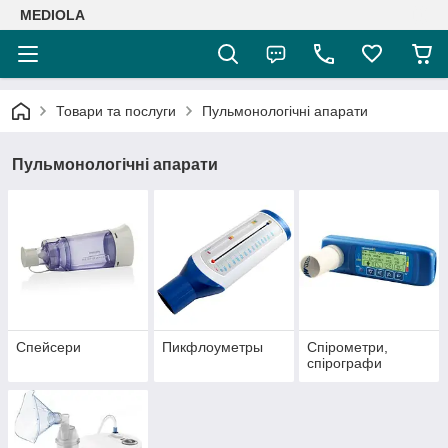
MEDIOLA
Товари та послуги
Пульмонологічні апарати
Пульмонологічні апарати
Спейсери
Пикфлоуметры
Спірометри,
спірографи