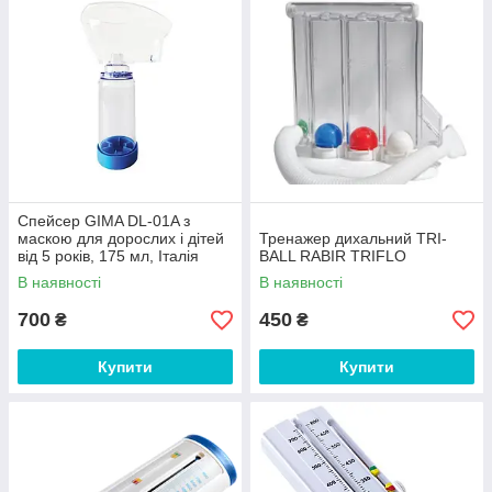
Спейсер GIMA DL-01A з
маскою для дорослих і дітей
Тренажер дихальний TRI-
від 5 років, 175 мл, Італія
BALL RABIR TRIFLO
В наявності
В наявності
700
450
₴
₴
Купити
Купити