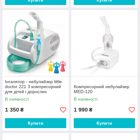
Купити
Купити
Інгалятор - небулайзер little
doctor 221 З компресорний
Компресорний небулайзер
для дітей і дорослих
MED-120
В наявності
В наявності
1 350
1 990
₴
₴
Купити
Купити