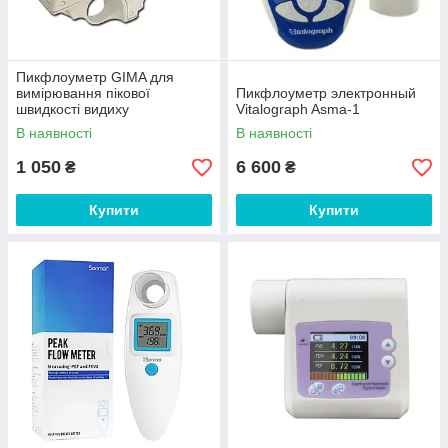
Пикфлоуметр GIMA для
вимірювання пікової
Пикфлоуметр электронный
швидкості видиху
Vitalograph Asma-1
В наявності
В наявності
1 050
6 600
₴
₴
Купити
Купити