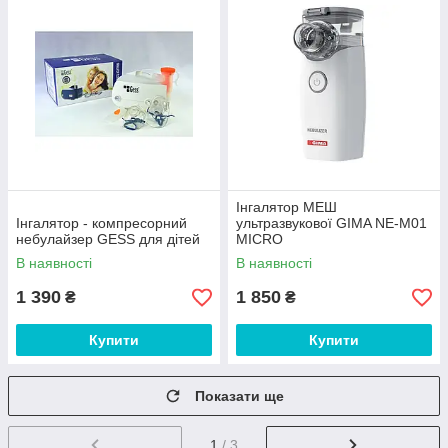
Інгалятор МЕШ
Інгалятор - компресорний
ультразвукової GIMA NE-M01
небулайзер GESS для дітей
MICRO
В наявності
В наявності
1 390
1 850
₴
₴
Купити
Купити
Показати ще
1
/ 3