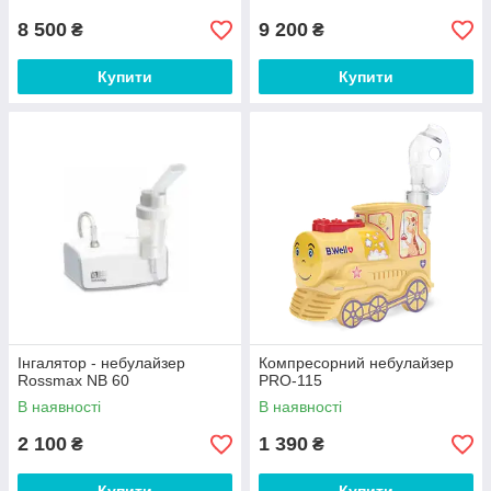
8 500
9 200
₴
₴
Купити
Купити
Інгалятор - небулайзер
Компресорний небулайзер
Rossmax NB 60
PRO-115
В наявності
В наявності
2 100
1 390
₴
₴