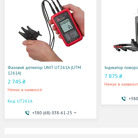
Фазовий детектор UNIT UT261A (UTM
Індикатор повор
1261A)
7 875 ₴
2 745 ₴
Немає в наявност
Немає в наявності
+380
UT261A
+380 (68) 038-61-25