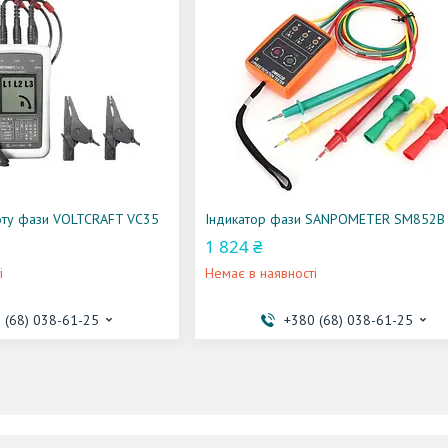
оту фази VOLTCRAFT VC35
Індикатор фази SANPOMETER SM852B
1 824 ₴
і
Немає в наявності
 (68) 038-61-25
+380 (68) 038-61-25