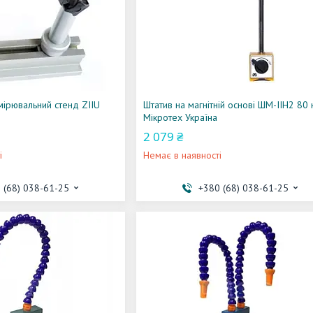
мірювальний стенд ZIIU
Штатив на магнітній основі ШМ-ІІН2 80 
Мікротех Україна
2 079 ₴
і
Немає в наявності
 (68) 038-61-25
+380 (68) 038-61-25