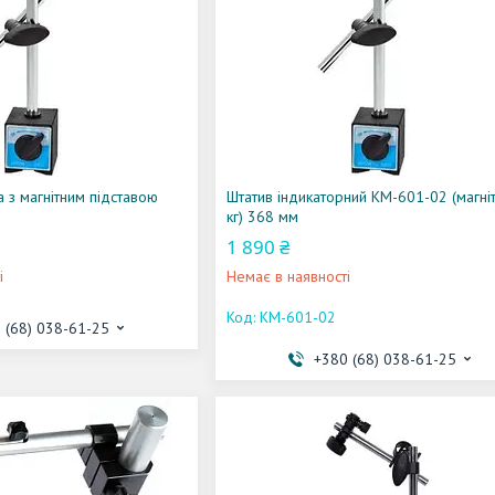
а з магнітним підставою
Штатив індикаторний KM-601-02 (магні
кг) 368 мм
1 890 ₴
і
Немає в наявності
KM-601-02
 (68) 038-61-25
+380 (68) 038-61-25