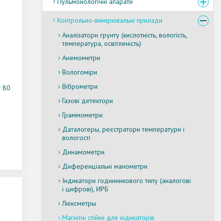
Пульмонологічні апарати
Контрольно-вимірювальні прилади
Аналізатори грунту (кислотність, вологість,
температура, освітленість)
Анемометри
Вологоміри
Віброметри
т 80
Газові детектори
Граммометри
Даталогеры, реєстратори температури і
вологості
Динамометри
Диференціальні манометри
Індикатори годинникового типу (аналогові
і цифрові), ИРБ
Люксметры
Магнітні стійки для індикаторів