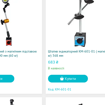
ний з магнітним підставою
Штатив індикаторний KM-601-01 ( магні
0 мм (60 кг)
кг) 368 мм
683 ₴
В наявності
ти
Купити
KM-601-01