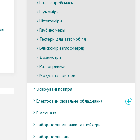
Штангенрейсмасы
Шумоміри
Нітратоміри
для
Глубиномеры
Тестери для автомобіля
Блискоміри (глосметри)
Дозиметри
Радіоприймачі
Модулі та Тригери
Освіжувачі повітря
Електровимірювальне обладнання
Відеоняня
Лабораторні мішалки та шейкери
Лабораторні ваги