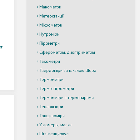
Манометри
Метеостанції
Мікрометри
Нутроміри
Пірометри
кг
Сферометры, диоптриметры
Тахометри
Твердоміри за шкалою Шора
Термометри
Термо-гігрометри
Термометри з термопарами
Тепловізори
Товщиноміри
Угломеры, малки
Штангенциркулі