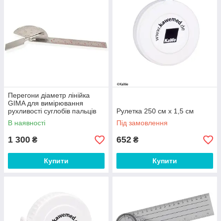
Перегони діаметр лінійка
GIMA для вимірювання
рухливості суглобів пальців
Рулетка 250 см x 1,5 см
150 мм 180°, Італія
В наявності
Під замовлення
1 300
652
₴
₴
Купити
Купити