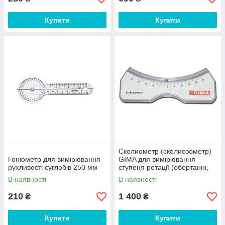
Купити
Купити
Сколиометр (сколиозометр)
Гоніометр для вимірювання
GIMA для вимірювання
рухливості суглобів 250 мм
ступеня ротації (обертанні,
розвороту) хребта
В наявності
В наявності
210
1 400
₴
₴
Купити
Купити