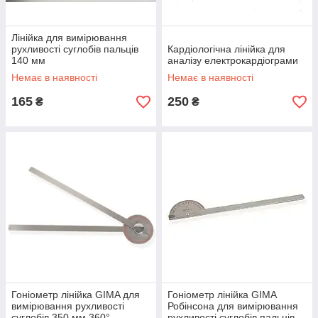
Лінійка для вимірювання
рухливості суглобів пальців
Кардіологічна лінійка для
140 мм
аналізу електрокардіограми
Немає в наявності
Немає в наявності
165
250
₴
₴
Гоніометр лінійка GIMA для
Гоніометр лінійка GIMA
вимірювання рухливості
Робінсона для вимірювання
суглобів 350 мм 360°
рухливості суглобів пальців