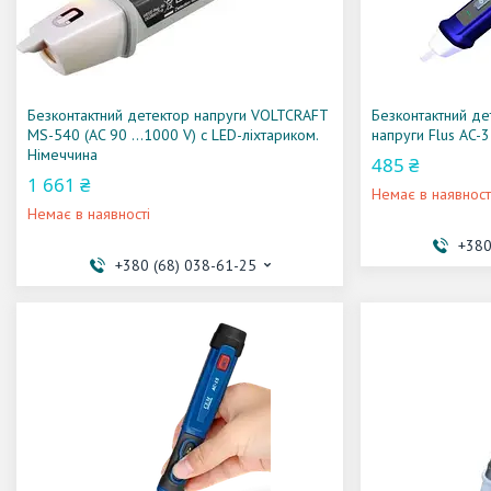
Безконтактний детектор напруги VOLTCRAFT
Безконтактний де
MS-540 (AC 90 ...1000 V) c LED-ліхтариком.
напруги Flus AC-
Німеччина
485 ₴
1 661 ₴
Немає в наявност
Немає в наявності
+380
+380 (68) 038-61-25