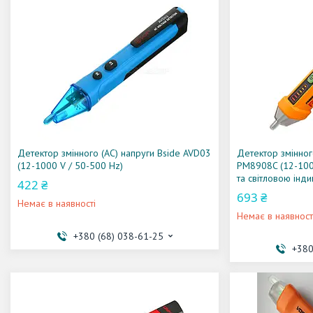
Детектор змінного (AC) напруги Bside AVD03
Детектор змінног
(12-1000 V / 50-500 Hz)
PM8908C (12-1000
та світловою інд
422 ₴
693 ₴
Немає в наявності
Немає в наявност
+380 (68) 038-61-25
+380