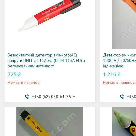
Безконтактний детектор змінного(AC)
Детектор змінног
напруги UNIT UT13A-EU (UTM 113A-EU) з
1000 V / 50/60Hz
регулюванням чутливості
індикацією
725 ₴
1 216 ₴
Немає в наявності
Немає в наявност
+380 (68) 038-61-25
+380