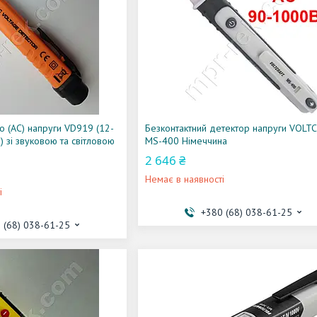
о (AC) напруги VD919 (12-
Безконтактний детектор напруги VOLT
) зі звуковою та світловою
MS-400 Німеччина
2 646 ₴
Немає в наявності
і
+380 (68) 038-61-25
 (68) 038-61-25