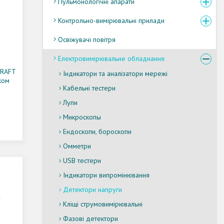
Пульмонологічні апарати
Контрольно-вимірювальні прилади
Освіжувачі повітря
Електровимірювальне обладнання
CRAFT
Індикатори та аналізатори мережі
ком
Кабельні тестери
Лупи
Микроскопы
Ендоскопи, бороскопи
Омметри
USB тестери
Індикатори випромінювання
Детектори напруги
Кліщі струмовимірювальні
Фазові детектори