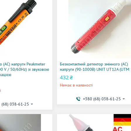
о (AC) напруги Peakmeter
Безконтактний детектор змінного (AC)
 V / 50/60Hz) зі звуковою
напруги (90-1000В) UNIT UT12A (UTM 
икацією
432 ₴
Немає в наявності
і
+380 (68) 038-61-25
 (68) 038-61-25