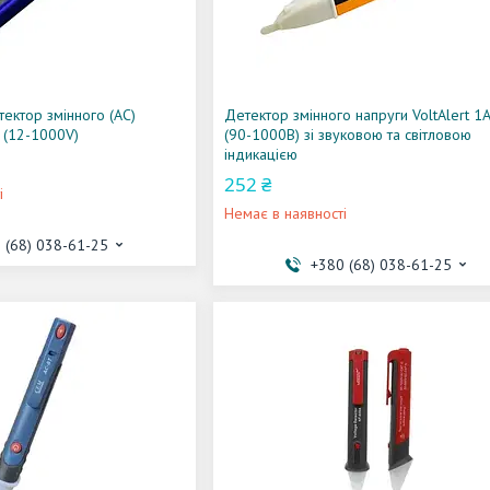
тектор змінного (AC)
Детектор змінного напруги VoltAlert 1
3 (12-1000V)
(90-1000В) зі звуковою та світловою
індикацією
252 ₴
і
Немає в наявності
 (68) 038-61-25
+380 (68) 038-61-25