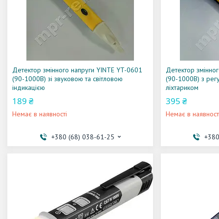
Детектор змінного напруги YINTE YT-0601
Детектор змінног
(90-1000В) зі звуковою та світловою
(90-1000В) з рег
індикацією
ліхтариком
189 ₴
395 ₴
Немає в наявності
Немає в наявност
+380 (68) 038-61-25
+380