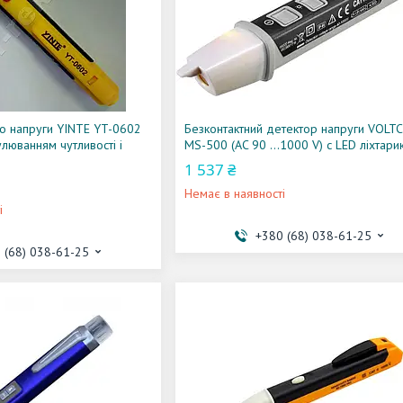
о напруги YINTE YT-0602
Безконтактний детектор напруги VOLT
улюванням чутливості і
MS-500 (AC 90 ...1000 V) c LED ліхтари
1 537 ₴
Немає в наявності
і
+380 (68) 038-61-25
 (68) 038-61-25