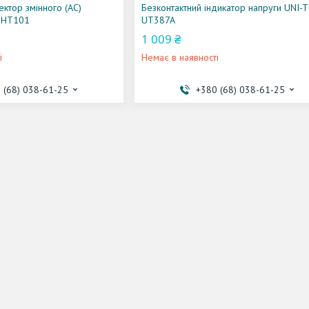
ектор змінного (AC)
Безконтактний індикатор напруги UNI-T
t HT101
UT387A
1 009 ₴
і
Немає в наявності
 (68) 038-61-25
+380 (68) 038-61-25