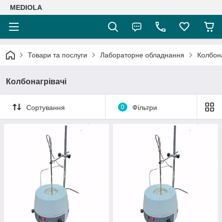
MEDIOLA
Товари та послуги
Лабораторне обладнання
Колбона
Колбонагрівачі
Сортування
0
Фільтри