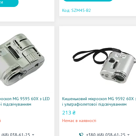
ти
SZM45-B2
роскоп MG 9595 60X з LED
Кишеньковий мікроскоп MG 9592 60X 
ої підсвічуванням
і ультрафіолетової підсвічуванням
213 ₴
і
Немає в наявності
 (68) 038-61-25
+380 (68) 038-61-25