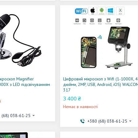
кроскоп Magnifier
Цифровий мікроскоп з Wifi (1-1000X, 4
00X з LED підсвічуванням
дюйми, 2MP, USB, Android, iOS) WALCOM
317
3 400 ₴
і
Немає в наявності
 (68) 038-61-25
+380 (68) 038-61-25