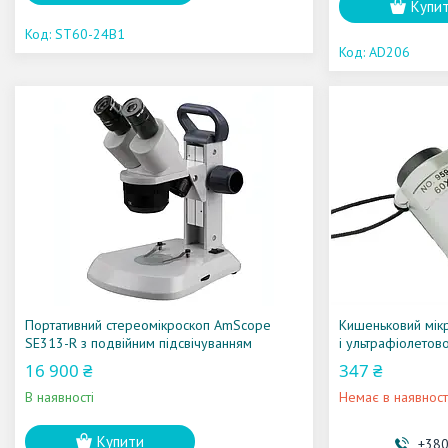
Купи
ST60-24B1
AD206
Портативний стереомікроскоп AmScope
Кишеньковий мік
SE313-R з подвійним підсвічуванням
і ультрафіолетов
16 900 ₴
347 ₴
В наявності
Немає в наявност
Купити
+380