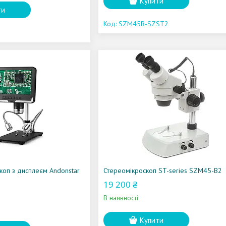
Купити
ти
SZM45B-SZST2
коп з дисплеєм Andonstar
Стереомікроскоп ST-series SZM45-B2
19 200 ₴
В наявності
Купити