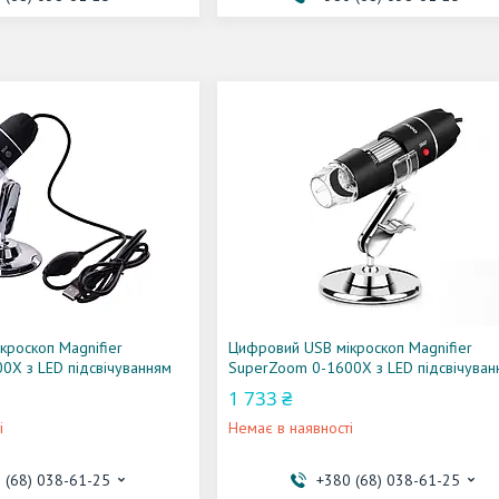
кроскоп Magnifier
Цифровий USB мікроскоп Magnifier
0X з LED підсвічуванням
SuperZoom 0-1600X з LED підсвічуван
1 733 ₴
і
Немає в наявності
 (68) 038-61-25
+380 (68) 038-61-25