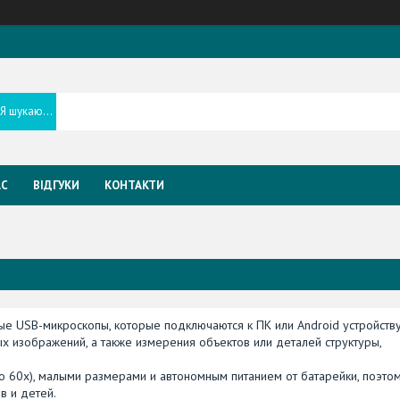
АС
ВІДГУКИ
КОНТАКТИ
е USB-микроскопы, которые подключаются к ПК или Android устройству
 изображений, а также измерения объектов или деталей структуры,
 60x), малыми размерами и автономным питанием от батарейки, поэто
в и детей.