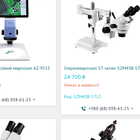
ійний мікроскоп AZ-9513
Стереомікроскоп ST-series SZM45B-S
24 700 ₴
і
Немає в наявності
SZM45B-STL2
 (68) 038-61-25
+380 (68) 038-61-25