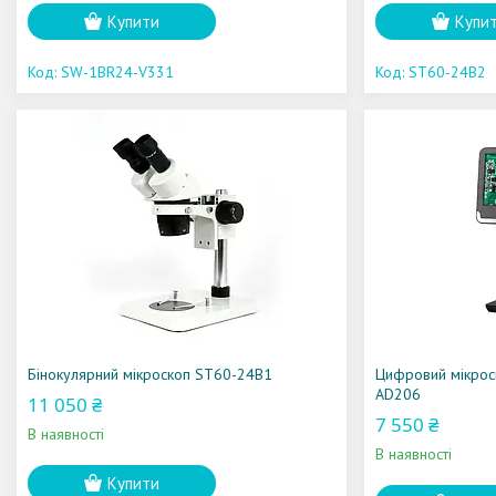
Купити
Купи
SW-1BR24-V331
ST60-24B2
Бінокулярний мікроскоп ST60-24B1
Цифровий мікрос
AD206
11 050 ₴
7 550 ₴
В наявності
В наявності
Купити