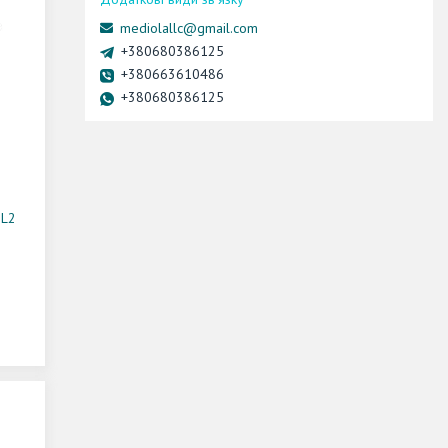
mediolallc@gmail.com
+380680386125
+380663610486
+380680386125
TL2