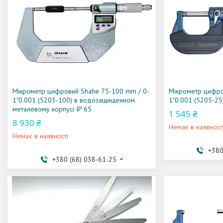
Мікрометр цифровий Shahe 75-100 mm / 0-
Мікрометр цифро
1"0.001 (5203-100) в водозащищенном
1"0.001 (5205-25
металевому корпусі IP 65
1 545 ₴
8 930 ₴
Немає в наявност
Немає в наявності
+380
+380 (68) 038-61-25