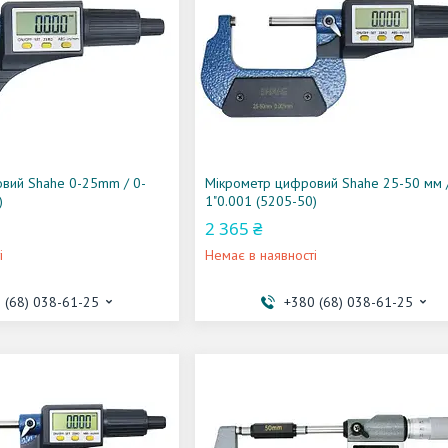
вий Shahe 0-25mm / 0-
Мікрометр цифровий Shahe 25-50 мм /
)
1"0.001 (5205-50)
2 365 ₴
і
Немає в наявності
 (68) 038-61-25
+380 (68) 038-61-25