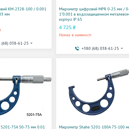
вий KM-2328-100 / 0.001
Мікрометр цифровий MPR 0-25 мм / 0
03 мм
1"0.001 в водозащищенном металево
корпусі IP 65
4 725 ₴
і
Немає в наявності
 (68) 038-61-25
+380 (68) 038-61-25
 5201-75A 50-75 мм 0.01
Мікрометр Shahe 5201-100A 75-100 м