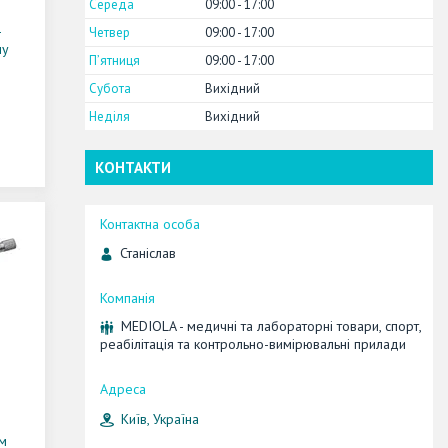
Середа
09:00
17:00
-
Четвер
09:00
17:00
му
Пʼятниця
09:00
17:00
Субота
Вихідний
Неділя
Вихідний
КОНТАКТИ
Станіслав
MEDIOLA - медичні та лабораторні товари, спорт,
реабілітація та контрольно-вимірювальні прилади
Київ, Україна
м