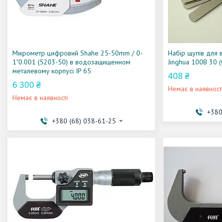
Мікрометр цифровий Shahe 25-50mm / 0-
Набір щупів для 
1"0.001 (5203-50) в водозащищенном
Jinghua 100B 30 (
металевому корпусі IP 65
408 ₴
6 300 ₴
Немає в наявност
Немає в наявності
+380
+380 (68) 038-61-25