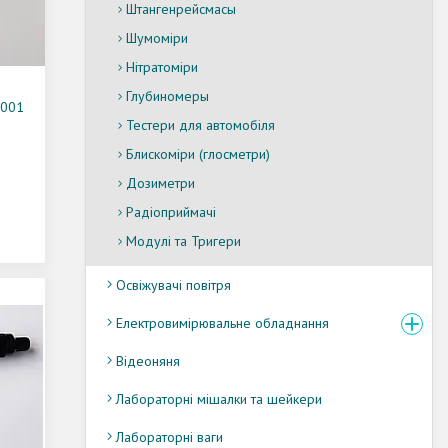
Штангенрейсмасы
Шумоміри
Нітратоміри
Глубиномеры
.001
Тестери для автомобіля
Блискоміри (глосметри)
Дозиметри
Радіоприймачі
Модулі та Тригери
Освіжувачі повітря
Електровимірювальне обладнання
Відеоняня
Лабораторні мішалки та шейкери
Лабораторні ваги