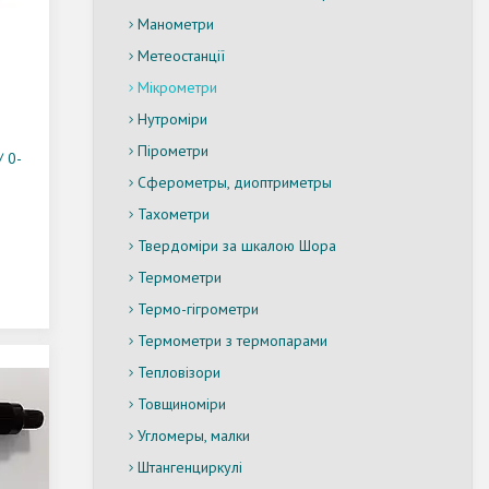
Манометри
Метеостанції
Мікрометри
Нутроміри
Пірометри
 0-
Сферометры, диоптриметры
Тахометри
Твердоміри за шкалою Шора
Термометри
Термо-гігрометри
Термометри з термопарами
Тепловізори
Товщиноміри
Угломеры, малки
Штангенциркулі