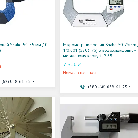
вой Shahe 50-75 мм / 0-
Мікрометр цифровий Shahe 50-75mm /
)
1"0.001 (5203-75) в водозащищенном
металевому корпусі IP 65
7 560 ₴
і
Немає в наявності
 (68) 038-61-25
+380 (68) 038-61-25