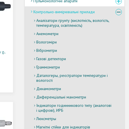
Пульмонологічні апарати
Контрольно-вимірювальні прилади
Аналізатори грунту (кислотність, вологість,
температура, освітленість)
Анемометри
Вологоміри
Віброметри
 0-
Газові детектори
Граммометри
Даталогеры, реєстратори температури і
вологості
Динамометри
Диференціальні манометри
Індикатори годинникового типу (аналогові
і цифрові), ИРБ
Люксметры
Магнітні стійки для індикаторів