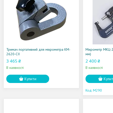
Тримач портативний для мікрометра KM-
Мікрометр МКЦ-25
2620-CII
мм)
3 465 ₴
2 400 ₴
В наявності
В наявності
Купити
Купи
M290