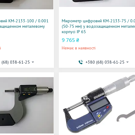
вий KM-2133-100 / 0.001
Мікрометр цифровий KM-2133-75 / 0.
защищенном металевому
(50-75 мм) у водозащищенном метале
корпусі IP 65
9 765 ₴
і
Немає в наявності
 (68) 038-61-25
+380 (68) 038-61-25