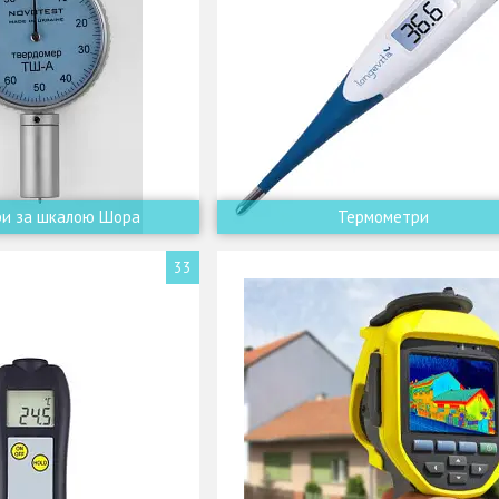
ри за шкалою Шора
Термометри
33