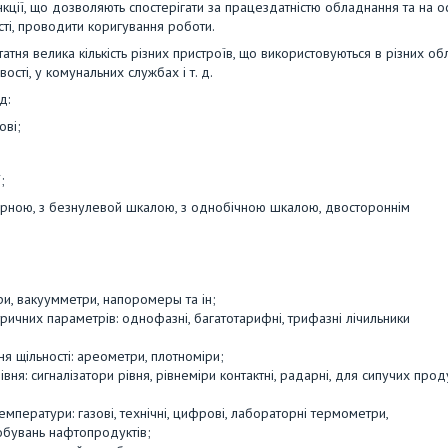
ції, що дозволяють спостерігати за працездатністю обладнання та на о
сті, проводити коригування роботи.
атня велика кількість різних пристроїв, що використовуються в різних об
вості, у комунальних службах і т. д.
д:
ові;
;
мірною, з безнулевой шкалою, з однобічною шкалою, двостороннім
и, вакуумметри, напоромеры та ін;
ричних параметрів: однофазні, багатотарифні, трифазні лічильники
ня щільності: ареометри, плотноміри;
я: сигналізатори рівня, рівнеміри контактні, радарні, для сипучих проду
мператури: газові, технічні, цифрові, лабораторні термометри,
обувань нафтопродуктів;