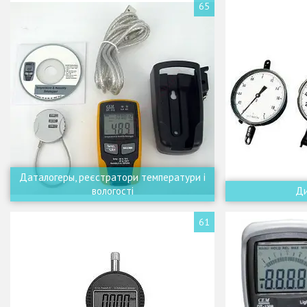
65
Даталогеры, реєстратори температури і
вологості
Д
61