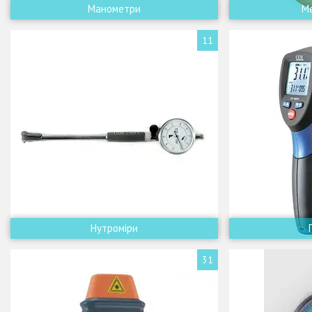
Манометри
Ме
11
Нутроміри
31