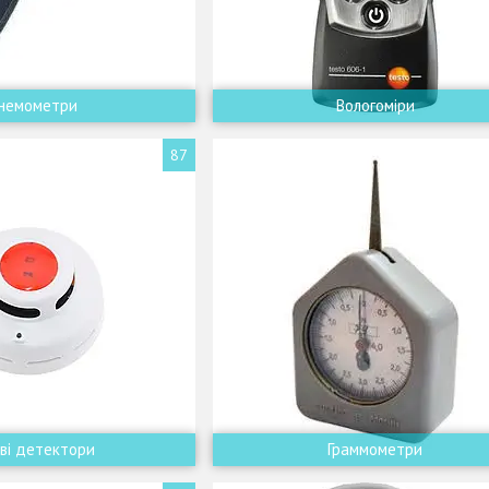
немометри
Вологоміри
87
ові детектори
Граммометри