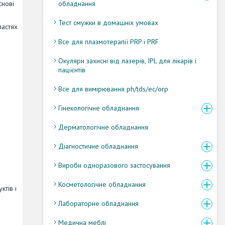
снові
обладнання
Тест смужки в домашніх умовах
ластях
Все для плазмотерапії PRP і PRF
Окуляри захисні від лазерів, IPL для лікарів і
пацієнтів
Все для вимірювання ph/tds/ec/orp
Гінекологічне обладнання
Дерматологічне обладнання
Діагностичне обладнання
Вироби одноразового застосування
Косметологічне обладнання
ктів і
Лабораторне обладнання
Медична меблі