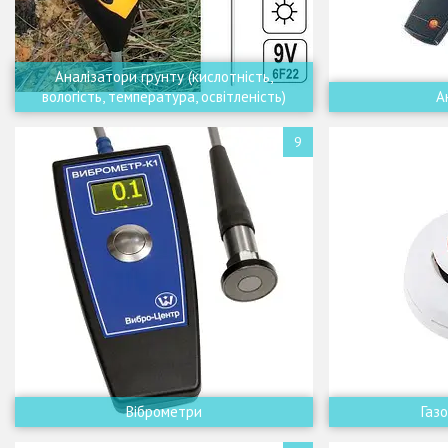
Аналізатори грунту (кислотність,
вологість, температура, освітленість)
А
9
Віброметри
Газ