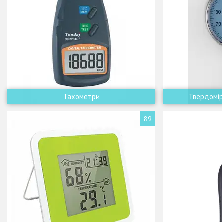
Тахометри
Твердомі
89