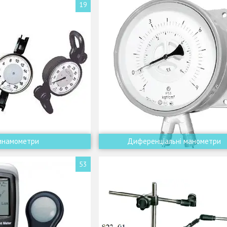
19
инамометри
Диференціальні манометри
53