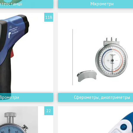
теостанції
Мікрометри
118
Пірометри
Сферометры, диоптриметры
22