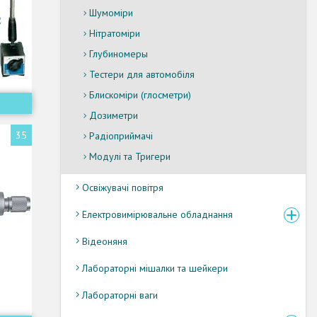
Шумоміри
Нітратоміри
Глубиномеры
Тестери для автомобіля
Блискоміри (глосметри)
в
Дозиметри
35
Радіоприймачі
Модулі та Тригери
Освіжувачі повітря
Електровимірювальне обладнання
Відеоняня
Лабораторні мішалки та шейкери
Лабораторні ваги