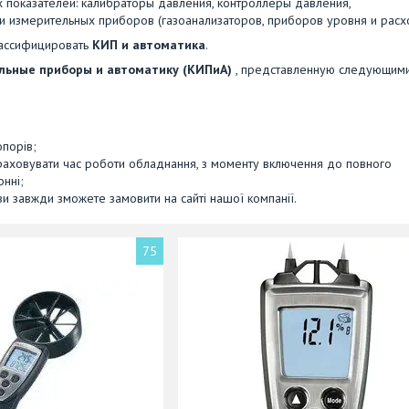
 показателей: калибраторы давления, контроллеры давления,
 измерительных приборов (газоанализаторов, приборов уровня и расх
лассифицировать
КИП и автоматика
.
льные приборы и автоматику (КИПиА)
, представленную следующим
порів;
враховувати час роботи обладнання, з моменту включення до повного
онні;
ви завжди зможете замовити на сайті нашої компанії.
75