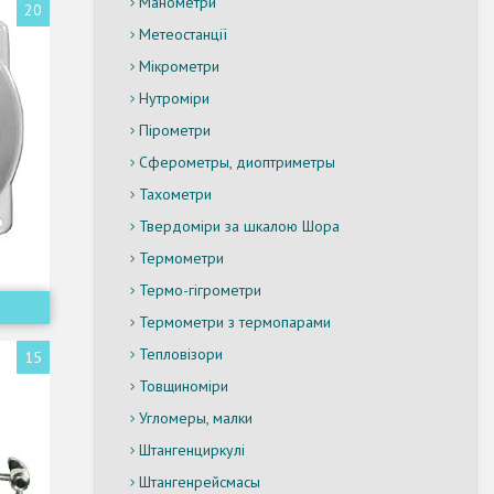
Манометри
20
Метеостанції
Мікрометри
Нутроміри
Пірометри
Сферометры, диоптриметры
Тахометри
Твердоміри за шкалою Шора
Термометри
Термо-гігрометри
Термометри з термопарами
Тепловізори
15
Товщиноміри
Угломеры, малки
Штангенциркулі
Штангенрейсмасы