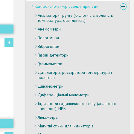
Контрольно-вимірювальні прилади
Аналізатори грунту (кислотність, вологість,
температура, освітленість)
Анемометри
Вологоміри
4
Віброметри
Газові детектори
Граммометри
Даталогеры, реєстратори температури і
вологості
Динамометри
Диференціальні манометри
Індикатори годинникового типу (аналогові
і цифрові), ИРБ
Люксметры
Магнітні стійки для індикаторів