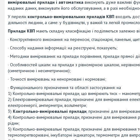
вимірювальні прилади і автоматика
виконують дуже важливі функ
наданих даних, виконувати його обслуговування, а в разі необхідно
У перелік
контрольно-вимірювальних приладів КВП
входить дост
діяльності людини, а саме: у будівництві, у важкій та легкій промисло
Прилади КВП
мають складну класифікацію і поділяються залежно ві
· Конструктивного виконання: на переносні, стаціонарні, панельні, щит
· Способу надання інформації: на реєструючі, показують;
· Методики вимірювання: на прилади порівняння, прилади прямої дії
· Особливостей шкали: на прилади з рівномірною шкалою, нерівно
(симетричною і несиметричною);
· Точності вимірювань: на ненормовані і нормовані;
· Функціонального призначення та області застосування: на
1) Контрольно-вимірювальні прилади, що вимірюють тиск – манометр
2) Електровимірювальні прилади, призначені для вимірювання елект
електроенергії, амперметри, вольтметри;
3)
Контрольно-вимірювальні прилади
, призначені для вимірюван
4) Контрольно-вимірювальні прилади, призначені для вимірювання рівн
рідин;
5) Контрольно-вимірювальні прилади, призначені для вимірювання те
термоперетворювачі, інкубаторні індикатори, термометри для випр