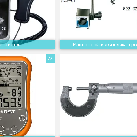
Люксметры
Магнітні стійки для індикаторі
22