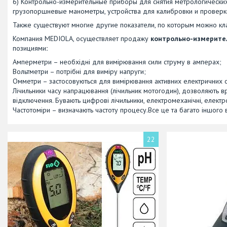
6) Контрольно-измерительные приборы для снятия метрологических
грузопоршневые манометры, устройства для калибровки и проверки
Также существуют многие другие показатели, по которым можно к
Компания MEDIOLA, осуществляет продажу
контрольно-измерите
позициями
:
Амперметри – необхідні для вимірювання сили струму в амперах;
Вольтметри – потрібні для виміру напруги;
Омметри – застосовуються для вимірювання активних електричних о
Лічильники часу напрацювання (лічильник мотогодин), дозволяють 
відключення. Бувають цифрові лічильники, електромеханічні, електр
Частотоміри – визначають частоту процесу.Все це та багато іншого 
22