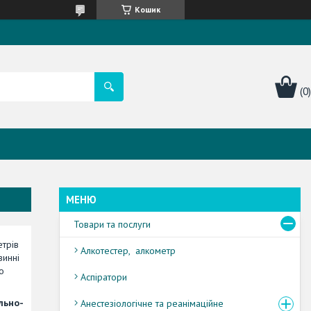
Кошик
Товари та послуги
етрів
Алкотестер, алкометр
винні
о
Аспіратори
льно-
Анестезіологічне та реанімаційне