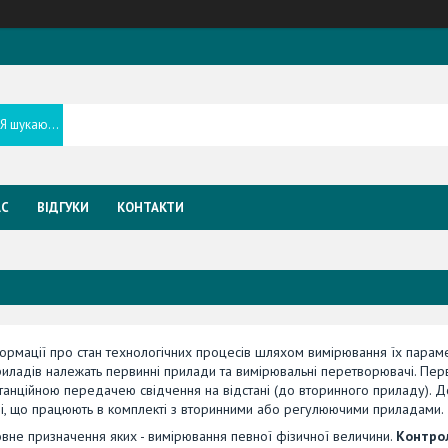
АС
ВІДГУКИ
КОНТАКТИ
формації про стан технологічних процесів шляхом вимірювання їх парам
 приладів належать первинні прилади та вимірювальні перетворювачі. Пер
танційною передачею свідчення на відстані (до вторинного приладу). Д
чі, що працюють в комплекті з вторинними або регулюючими приладами.
ловне призначення яких - вимірювання певної фізичної величини.
Контро