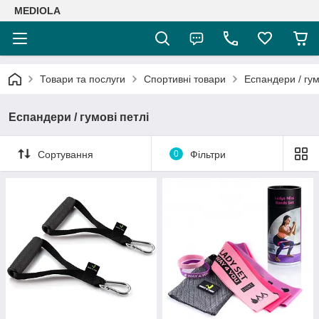
MEDIOLA
Товари та послуги
Спортивні товари
Еспандери / гум
Еспандери / гумові петлі
Сортування
0
Фільтри