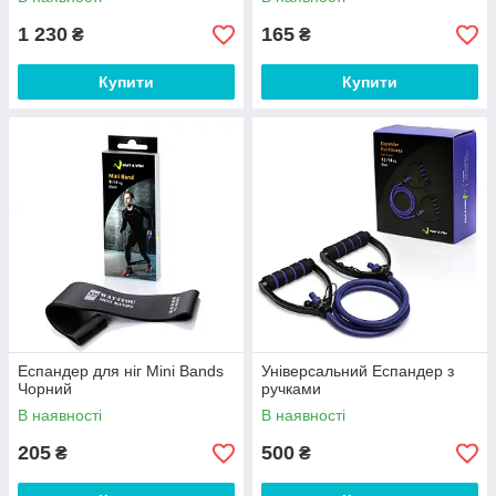
1 230
165
₴
₴
Купити
Купити
Еспандер для ніг Mini Bands
Універсальний Еспандер з
Чорний
ручками
В наявності
В наявності
205
500
₴
₴