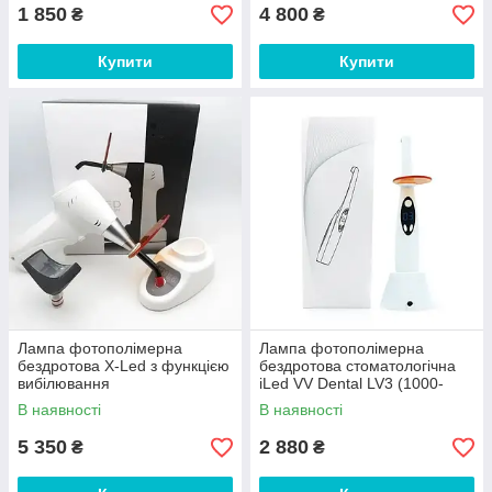
1 850
4 800
₴
₴
Купити
Купити
Лампа фотополімерна
Лампа фотополімерна
бездротова X-Led з функцією
бездротова стоматологічна
вибілювання
iLed VV Dental LV3 (1000-
2200 мВт/см2) на підставці
В наявності
В наявності
5 350
2 880
₴
₴