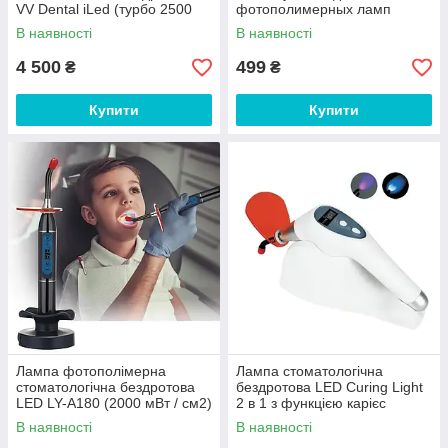
VV Dental iLed (турбо 2500
фотополимерных ламп
мВт / см2)
В наявності
В наявності
4 500
499
₴
₴
Купити
Купити
Лампа фотополімерна
Лампа стоматологічна
стоматологічна бездротова
бездротова LED Curing Light
LED LY-A180 (2000 мВт / см2)
2 в 1 з функцією карієс
детектора
В наявності
В наявності