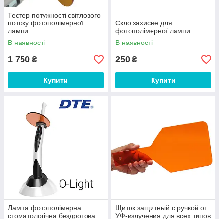
Тестер потужності світлового
потоку фотополімерної
Скло захисне для
лампи
фотополімерної лампи
В наявності
В наявності
1 750
250
₴
₴
Купити
Купити
Лампа фотополімерна
Щиток защитный с ручкой от
стоматологічна бездротова
УФ-излучения для всех типов