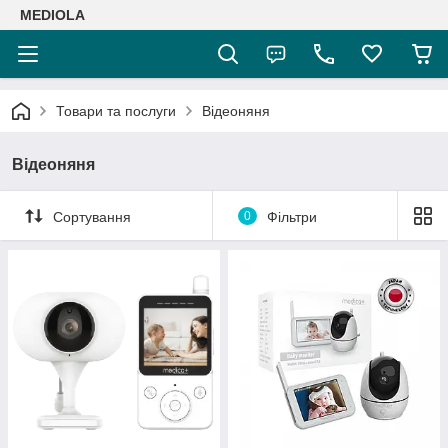
MEDIOLA
Товари та послуги
Відеоняня
Відеоняня
Сортування
0
Фільтри