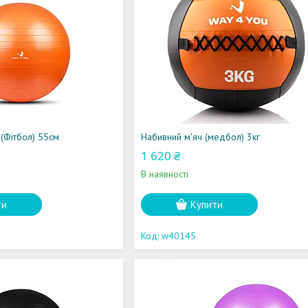
 (Фітбол) 55см
Набивний м'яч (медбол) 3кг
1 620 ₴
В наявності
ти
Купити
w40145