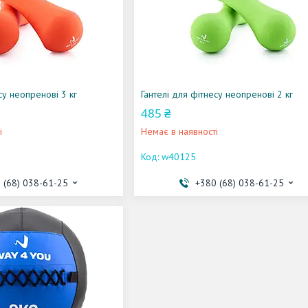
су неопренові 3 кг
Гантелі для фітнесу неопренові 2 кг
485 ₴
і
Немає в наявності
w40125
 (68) 038-61-25
+380 (68) 038-61-25