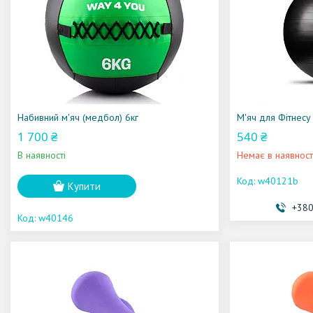
Набивний м'яч (медбол) 6кг
М'яч для Фітнесу 
1 700 ₴
540 ₴
В наявності
Немає в наявност
w40121b
Купити
+380
w40146