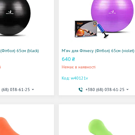
(Фітбол) 65см (black)
М'яч для Фітнесу (Фітбол) 65см (violet)
640 ₴
і
Немає в наявності
w40121v
 (68) 038-61-25
+380 (68) 038-61-25