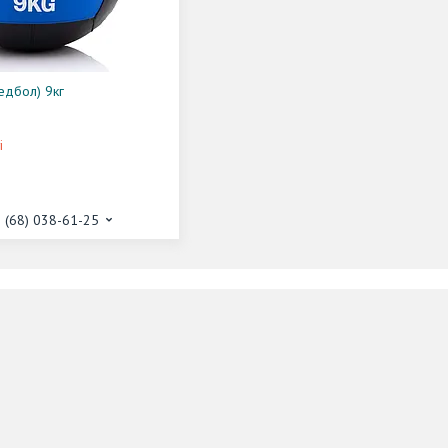
едбол) 9кг
і
 (68) 038-61-25