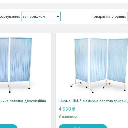
чна палатна двосекційна
Ширма ШМ-3 медична палатна трисекц
4 550 ₴
В наявності