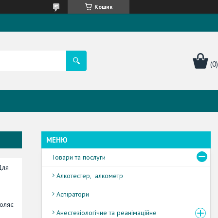
Кошик
Товари та послуги
Для
Алкотестер, алкометр
Аспіратори
воляє
Анестезіологічне та реанімаційне