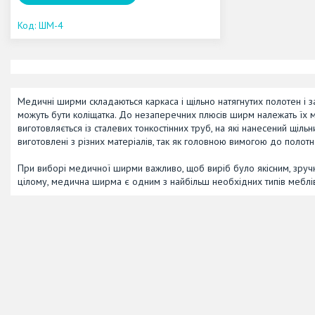
ШМ-4
Медичні ширми складаються каркаса і щільно натягнутих полотен і за
можуть бути коліщатка. До незаперечних плюсів ширм належать їх моб
виготовляється із сталевих тонкостінних труб, на які нанесений щіл
виготовлені з різних матеріалів, так як головною вимогою до полот
При виборі медичної ширми важливо, щоб виріб було якісним, зручн
цілому, медична ширма є одним з найбільш необхідних типів меблі