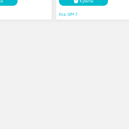
ти
Купити
ШМ-3