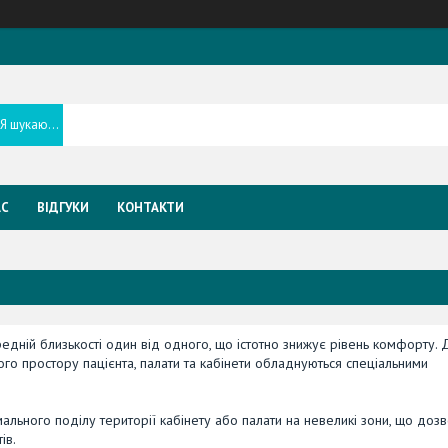
АС
ВІДГУКИ
КОНТАКТИ
едній близькості один від одного, що істотно знижує рівень комфорту. 
го простору пацієнта, палати та кабінети обладнуються спеціальними
льного поділу території кабінету або палати на невеликі зони, що доз
ів.