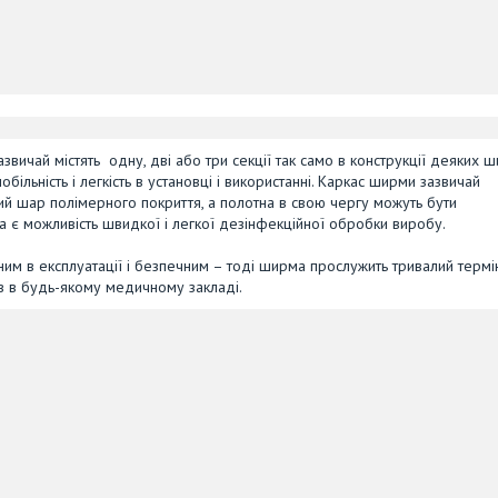
звичай містять одну, дві або три секції так само в конструкції деяких 
ільність і легкість в установці і використанні. Каркас ширми зазвичай
ьний шар полімерного покриття, а полотна в свою чергу можуть бути
на є можливість швидкої і легкої дезінфекційної обробки виробу.
им в експлуатації і безпечним – тоді ширма прослужить тривалий термін
в в будь-якому медичному закладі.