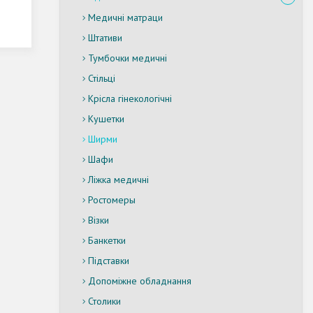
Медичні матраци
Штативи
Тумбочки медичні
Стільці
Крісла гінекологічні
Кушетки
Ширми
Шафи
Ліжка медичні
Ростомеры
Візки
Банкетки
Підставки
Допоміжне обладнання
Столики