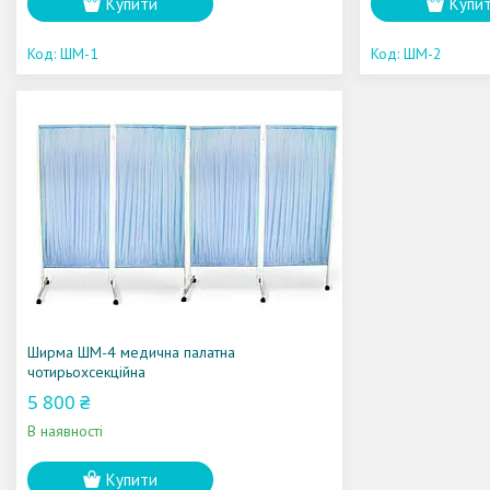
Купити
Купи
ШМ-1
ШМ-2
Ширма ШМ-4 медична палатна
чотирьохсекційна
5 800 ₴
В наявності
Купити