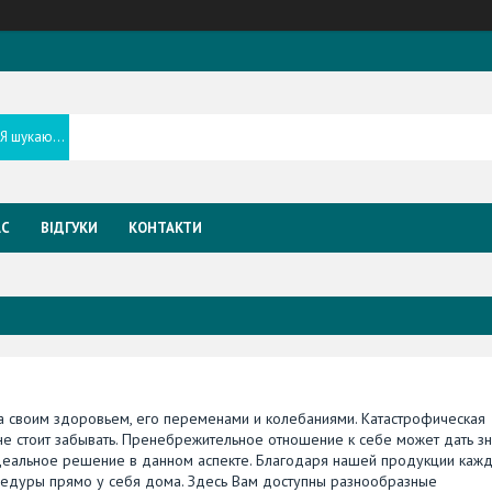
АС
ВІДГУКИ
КОНТАКТИ
а своим здоровьем, его переменами и колебаниями. Катастрофическая
 не стоит забывать. Пренебрежительное отношение к себе может дать зн
 идеальное решение в данном аспекте. Благодаря нашей продукции каж
дуры прямо у себя дома. Здесь Вам доступны разнообразные