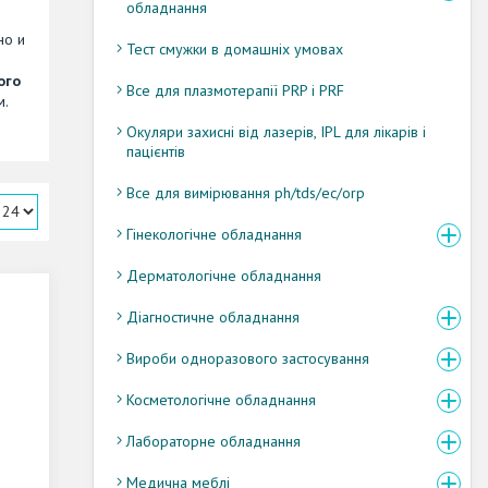
обладнання
но и
Тест смужки в домашніх умовах
ого
Все для плазмотерапії PRP і PRF
м.
Окуляри захисні від лазерів, IPL для лікарів і
пацієнтів
Все для вимірювання ph/tds/ec/orp
Гінекологічне обладнання
Дерматологічне обладнання
Діагностичне обладнання
Вироби одноразового застосування
Косметологічне обладнання
Лабораторне обладнання
Медична меблі