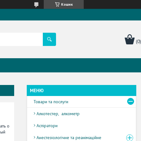
Кошик
Товари та послуги
Алкотестер, алкометр
Аспіратори
ать о
дый
Анестезіологічне та реанімаційне