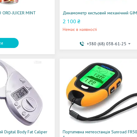
 ORO-JUICER MINT
Динамометр кистьовий механічний GI
2 100 ₴
Немає в наявності
ти
+380 (68) 038-61-25
 Digital Body Fat Caliper
Портативна метеостанція Sunroad FR50