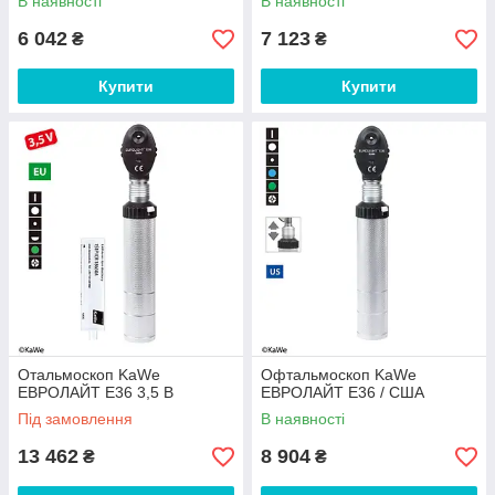
В наявності
В наявності
6 042
7 123
₴
₴
Купити
Купити
Отальмоскоп KaWe
Офтальмоскоп KaWe
EВРОЛАЙТ E36 3,5 В
EВРОЛАЙТ E36 / США
Під замовлення
В наявності
13 462
8 904
₴
₴