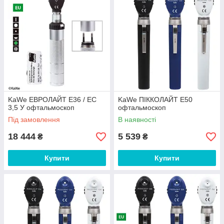
KaWe EВРОЛАЙТ E36 / EC
KaWe ПІККОЛАЙТ E50
3,5 У офтальмоскоп
офтальмоскоп
Під замовлення
В наявності
18 444
5 539
₴
₴
Купити
Купити