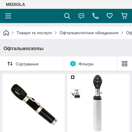
MEDIOLA
Товари та послуги
Офтальмологічне обладнання
Оф
Офтальмоскопы
Сортування
0
Фільтри