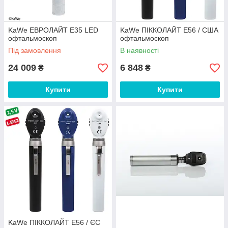
KaWe EВРОЛАЙТ E35 LED
KaWe ПІККОЛАЙТ E56 / США
офтальмоскоп
офтальмоскоп
Під замовлення
В наявності
24 009
6 848
₴
₴
Купити
Купити
KaWe ПІККОЛАЙТ E56 / ЄС