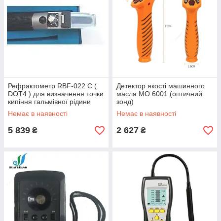
Рефрактометр RBF-022 C (
Детектор якості машинного
DOT4 ) для визначення точки
масла MO 6001 (оптичний
кипіння гальмівної рідини
зонд)
DOT4 і DOT4+ (125-275 С)
Немає в наявності
Немає в наявності
5 839
2 627
₴
₴