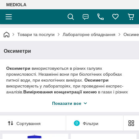
MEDIOLA
Товари та послуги
Лабораторне обладнання
Оксиме
Оксиметри
Оксиметри
використовуються в різних галузях
промисловості. Незамінні вони при біологічних обробках
питної води, при екологічних вимірах.
Оксиметри
використовують у лабораторіях, при проведенні експрес-
аналізів.
Вимірювання концентрації кисню
в газах і різних
рідинах потрібно в різних галузях: хімічної, фармацевтичної,
Показати все
нафтохімічної, нафтопереробної, харчової та ін Якщо
застосовують будь біотехнології, обов'язково потрібно знати
кількість розчиненого кисню.
Сортування
0
Фільтри
Розчинений кисень не збігається з киснем, що міститься в
молекулі води. Кисень проникає у воду за рахунок дифузії з
навколишнього повітря, при аерації, і в якості побічного