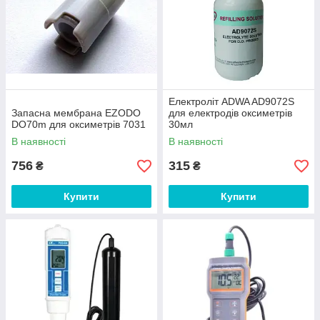
матеріалу у воді, викликаний або хімічними процесами, або
дією мікробів у неочищених стічних водах, або мертвою
рослинністю може серйозно знизити концентрацію
розчиненого кисню. «Відпрацьована» вода, що скидається у
відкриті джерела після охолодження обладнання на
виробництвах або електростанціях, підвищує температуру
води і знижує вміст кисню.
Електроліт ADWA AD9072S
Запасна мембрана EZODO
для електродів оксиметрів
DO70m для оксиметрів 7031
30мл
В наявності
В наявності
756
315
₴
₴
Купити
Купити