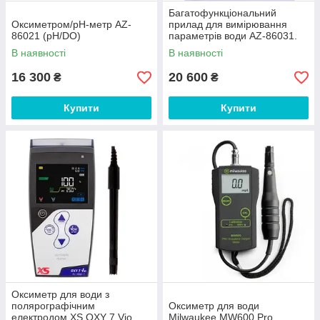
Багатофункціональний
Оксиметром/pH-метр AZ-
прилад для вимірювання
86021 (pH/DO)
параметрів води AZ-86031.
В наявності
В наявності
16 300
20 600
₴
₴
Купити
Купити
Оксиметр для води з
полярографічним
Оксиметр для води
електродом XS OXY 7 Vio
Milwaukee MW600 Pro