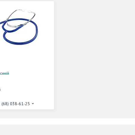
синій
і
 (68) 038-61-25