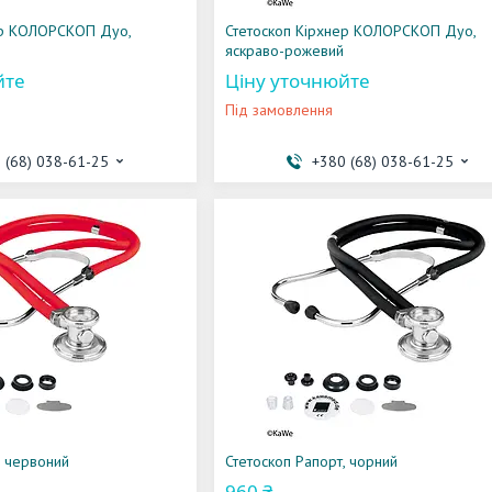
ер КОЛОРСКОП Дуо,
Стетоскоп Кірхнер КОЛОРСКОП Дуо,
яскраво-рожевий
йте
Ціну уточнюйте
Під замовлення
 (68) 038-61-25
+380 (68) 038-61-25
, червоний
Стетоскоп Рапорт, чорний
960 ₴