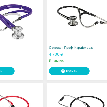
Стетоскоп Профі Кардіолоджі
4 700 ₴
В наявності
ти
Купити