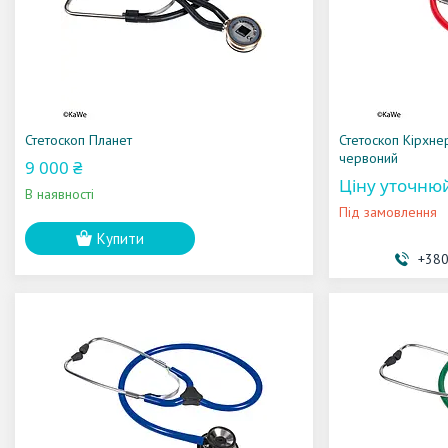
Стетоскоп Планет
Стетоскоп Кірхн
червоний
9 000 ₴
Ціну уточню
В наявності
Під замовлення
Купити
+380