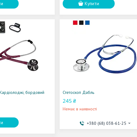
ти
Купити
 Кардіолоджі, бордовий
Стетоскоп Дабль
245 ₴
Немає в наявності
ти
+380 (68) 038-61-25