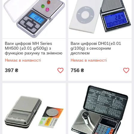
Ваги цифрові MH Series
Ваги цифрові DH01(±0.01
MH500 (±0.01 g/500g) з
g/100g) з сенсорним
функцією рахунку та знімною
дисплеєм
кришкою
Немає в наявності
Немає в наявності
397
756
₴
₴