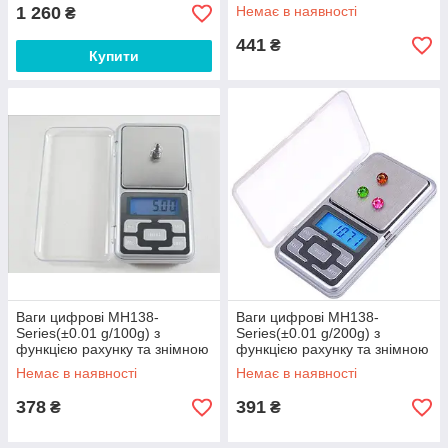
1 260
Немає в наявності
₴
441
₴
Купити
Ваги цифрові MH138-
Ваги цифрові MH138-
Series(±0.01 g/100g) з
Series(±0.01 g/200g) з
функцією рахунку та знімною
функцією рахунку та знімною
кришкою
кришкою
Немає в наявності
Немає в наявності
378
391
₴
₴