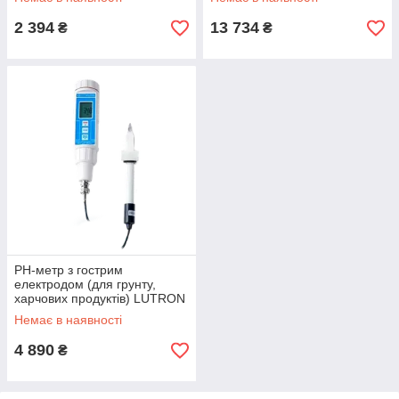
2 394
13 734
₴
₴
PH-метр з гострим
електродом (для грунту,
харчових продуктів) LUTRON
PH-220S
Немає в наявності
4 890
₴