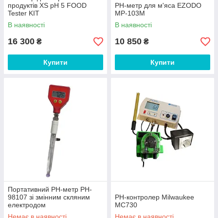
продуктів XS pH 5 FOOD
PH-метр для м'яса EZODO
Tester KIT
MP-103M
В наявності
В наявності
16 300
10 850
₴
₴
Купити
Купити
Портативний РН-метр PH-
98107 зі змінним скляним
РН-контролер Milwaukee
електродом
МС730
Немає в наявності
Немає в наявності