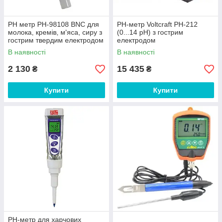
PH метр PH-98108 BNC для
РН-метр Voltcraft PH-212
молока, кремів, м'яса, сиру з
(0...14 pH) з гострим
гострим твердим електродом
електродом
В наявності
В наявності
2 130
15 435
₴
₴
Купити
Купити
PH-метр для харчових