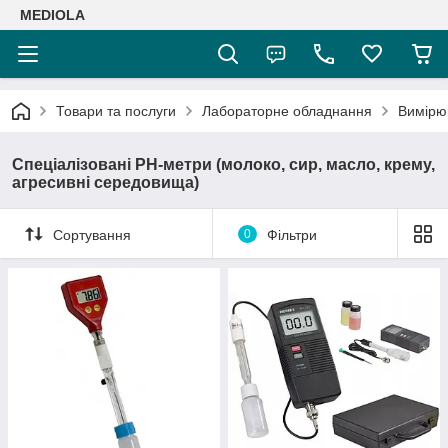
MEDIOLA
Товари та послуги
Лабораторне обладнання
Вимірюв
Спеціалізовані РН-метри (молоко, сир, масло, крему,
агресивні середовища)
Сортування
0
Фільтри