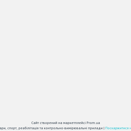
Сайт створений на маркетплейсі
Prom.ua
MEDIOLA - медичні та лабораторні товари, спорт, реабілітація та контрольно-вимірювальні прилади |
Поскаржитися н