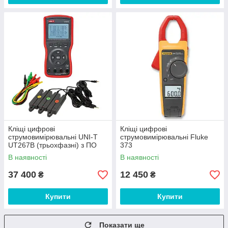
Кліщі цифрові
Кліщі цифрові
струмовимірювальні UNI-T
струмовимірювальні Fluke
UT267B (трьохфазні) з ПО
373
В наявності
В наявності
37 400
12 450
₴
₴
Купити
Купити
Показати ще