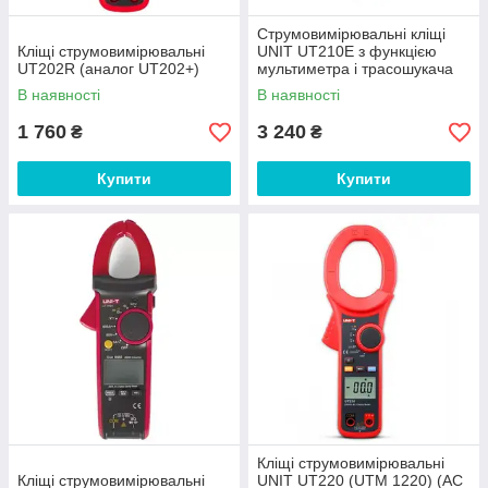
Струмовимірювальні кліщі
Кліщі струмовимірювальні
UNIT UT210E з функцією
UT202R (аналог UT202+)
мультиметра і трасошукача
В наявності
В наявності
1 760
3 240
₴
₴
Купити
Купити
Кліщі струмовимірювальні
Кліщі струмовимірювальні
UNIT UT220 (UTM 1220) (AC