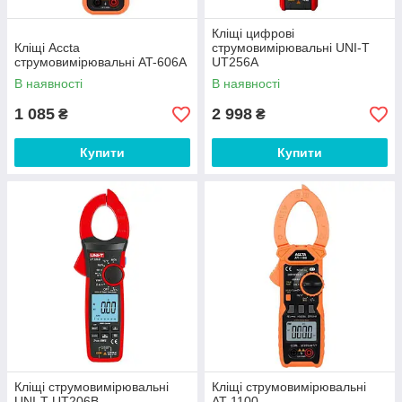
Кліщі цифрові
Кліщі Accta
струмовимірювальні UNI-T
струмовимірювальні AT-606A
UT256A
В наявності
В наявності
1 085
2 998
₴
₴
Купити
Купити
Кліщі струмовимірювальні
Кліщі струмовимірювальні
UNI-T UT206B
AT-1100