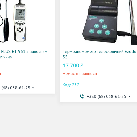
FLUS ET-961 з виносним
Термоанемометр телескопічний Ezodo
пічним
35
17 700 ₴
і
Немає в наявності
737
 (68) 038-61-25
+380 (68) 038-61-25