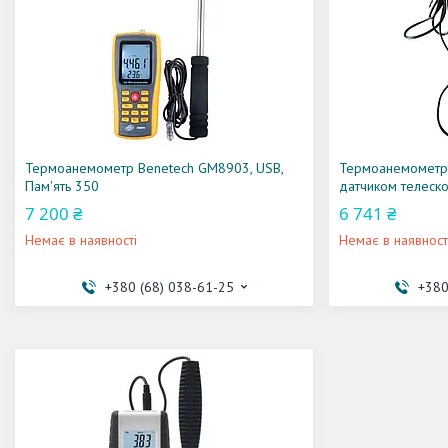
Термоанемометр Benetech GM8903, USB,
Термоанемометр 
Пам'ять 350
датчиком телеско
7 200 ₴
6 741 ₴
Немає в наявності
Немає в наявност
+380 (68) 038-61-25
+380