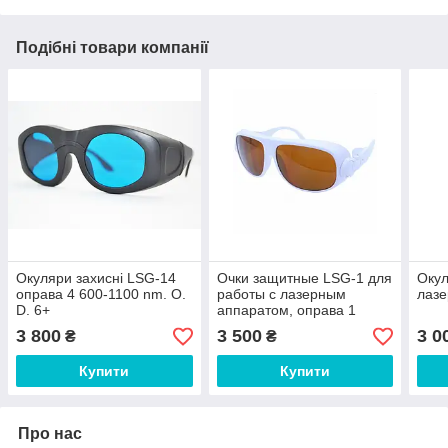
Подібні товари компанії
Окуляри захисні LSG-14
Очки защитные LSG-1 для
Окул
оправа 4 600-1100 nm. O.
работы с лазерным
лазе
D. 6+
аппаратом, оправа 1
3 800
3 500
3 0
₴
₴
Купити
Купити
Про нас