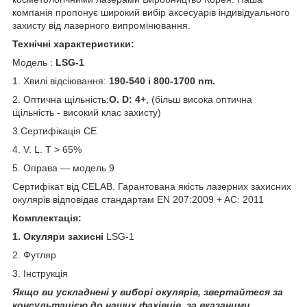
компанія пропонує широкий вибір аксесуарів індивідуального
захисту від лазерного випромінювання.
Технічні характеристики:
Модель :
LSG-1
1. Хвилі відсіювання:
190-540 і 800-1700 nm.
2. Оптична щільність:
O. D: 4+
, (більш висока оптична
щільність - високий клас захисту)
3.Сертифікація CE
4. V. L. T > 65%
5. Оправа ― модель 9
Сертифікат від CELAB. Гарантована якість лазерних захисних
окулярів відповідає стандартам EN 207:2009 + AC: 2011
Комплектація:
1. Окуляри захисні
LSG-1
2. Футляр
3. Інструкція
Якщо ви ускладнені у виборі окулярів, звертайтеся за
консультацією до наших фахівців, за вказаними