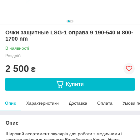
Очки защитные LSG-1 оправа 9 190-540 и 800-
1700 nm
В наявності
Роздріб
2 500
₴
Купити
Опис
Характеристики
Доставка
Оплата
Умови п
Опис
Широкий асортимент окулярів для роботи з медичними і
косметологічними лазерами Виробництво Корея. Наша